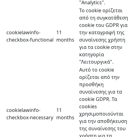
"Analytics".
Το cookie ορίζεται
από τη συγκατάθεση
cookie του GDPR για
cookielawinfo-
11
την καταγραφή της
checkbox-functional
months
συναίνεσης χρήστη
για τα cookie στην
κατηγορία
"Λειτουργικά".
Αυτό το cookie
ορίζεται από την
προσθήκη
συναίνεσης για τα
cookie GDPR. Τα
cookies
cookielawinfo-
11
χρησιμοποιούνται
checkbox-necessary
months
για την αποθήκευση
της συναίνεσης του
χρήστη για τα