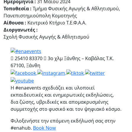
Ημερομηνία :
31 Μαίου 2024
Τοποθεσία :
Τμήμα Φυσικής Αγωγής & Αθλητισμού,
Πανεπιστημιούπολη Κομοτηνής
Αίθουσα :
Κεντρικό Κτήριο Τ.Ε.Φ.Α.Α.
Διοργανωτές :
Σχολή Φυσικής Αγωγής & Αθλητισμού
25410 83370
3ο χλμ Ξάνθης – Καβάλας Τ.Κ.
67100, Ξάνθη
Η #enaevents σχεδιάζει και υλοποιεί
εκπαιδευτικές και ενημερωτικές εκδηλώσεις,
δια ζώσης, υβριδικές και απομακρυσμένης
συμμετοχής στο φυσικό και τον ψηφιακό κόσμο.
Φιλοξενήστε την επόμενη εκδήλωσή σας στην
#enahub.
Book Now