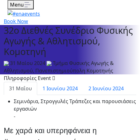
Menu
Book Now
32ο Διεθνές Συνέδριο Φυσικής
Αγωγής & Αθλητισμού,
Κομοτηνή
31 Μαίου 2024
Τμήμα Φυσικής Αγωγής &
Αθλητισμού, Πανεπιστημιούπολη Κομοτηνής
Πληροφορίες Event
31 Μαΐου
1 Ιουνίου 2024
2 Ιουνίου 2024
Σεμινάρια, Στρογγυλές Τράπεζες και παρουσιάσεις
εργασιών
-
Με χαρά και υπερηφάνεια η