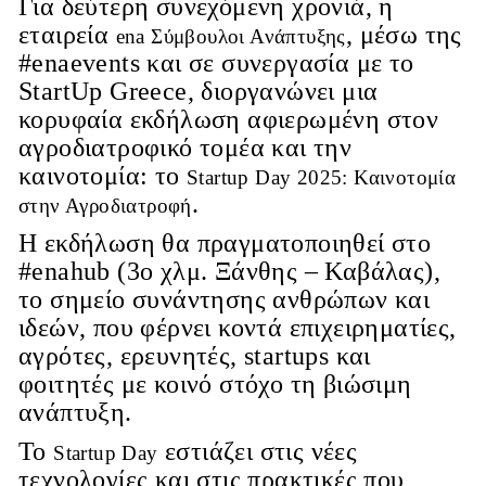
Για δεύτερη συνεχόμενη χρονιά, η
εταιρεία
, μέσω της
ena Σύμβουλοι Ανάπτυξης
#enaevents και σε συνεργασία με το
StartUp Greece, διοργανώνει μια
κορυφαία εκδήλωση αφιερωμένη στον
αγροδιατροφικό τομέα και την
καινοτομία: το
Startup Day 2025: Καινοτομία
.
στην Αγροδιατροφή
Η εκδήλωση θα πραγματοποιηθεί στο
#enahub (3ο χλμ. Ξάνθης – Καβάλας),
το σημείο συνάντησης ανθρώπων και
ιδεών, που φέρνει κοντά επιχειρηματίες,
αγρότες, ερευνητές, startups και
φοιτητές με κοινό στόχο τη βιώσιμη
ανάπτυξη.
Το
εστιάζει στις νέες
Startup Day
τεχνολογίες και στις πρακτικές που