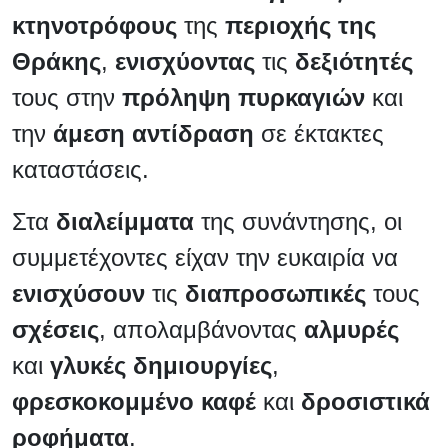
κτηνοτρόφους
της
περιοχής της
Θράκης
,
ενισχύοντας
τις
δεξιότητές
τους στην
πρόληψη πυρκαγιών
και
την
άμεση αντίδραση
σε έκτακτες
καταστάσεις.
Στα
διαλείμματα
της συνάντησης, οι
συμμετέχοντες είχαν την ευκαιρία να
ενισχύσουν
τις
διαπροσωπικές
τους
σχέσεις
, απολαμβάνοντας
αλμυρές
και
γλυκές
δημιουργίες
,
φρεσκοκομμένο καφέ
και
δροσιστικά
ροφήματα
.