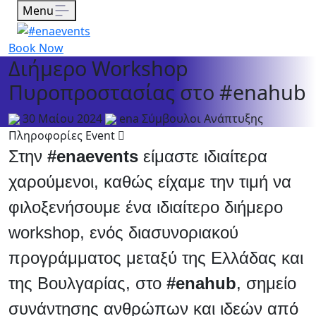
Menu
Book Now
Διήμερο Workshop
Πυροπροστασίας στο #enahub
30 Μαίου 2024
ena Σύμβουλοι Ανάπτυξης
Πληροφορίες Event
Στην
#enaevents
είμαστε ιδιαίτερα
χαρούμενοι, καθώς είχαμε την τιμή να
φιλοξενήσουμε ένα ιδιαίτερο διήμερο
workshop, ενός διασυνοριακού
προγράμματος μεταξύ της Ελλάδας και
της Βουλγαρίας, στο
#enahub
, σημείο
συνάντησης ανθρώπων και ιδεών από