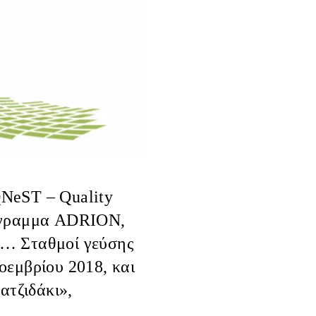
NeST – Quality
όγραμμα
ADRION
,
ς…
Σταθμοί γεύσης
οεμβρίου 2018
, και
ατζιδάκι»,