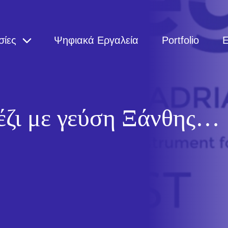
σίες
Ψηφιακά Εργαλεία
Portfolio
E
έζι με γεύση Ξάνθης…