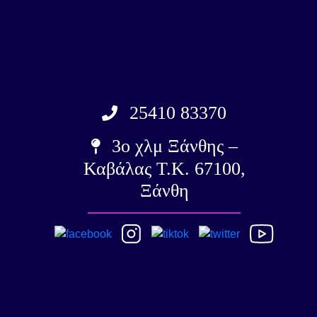
25410 83370
3ο χλμ Ξάνθης –
Καβάλας Τ.Κ. 67100,
Ξάνθη