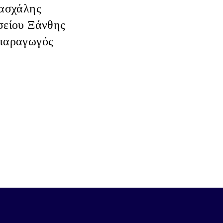
ασχάλης
σείου Ξάνθης
οπαραγωγός