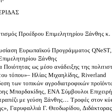
ΡΙΔΑΣ
τισμός Προέδρου Επιμελητηρίου Ξάνθης κ.
σίαση Ευρωπαϊκού Προγράμματος QNeST, 
 Επιμελητηρίου Ξάνθης
 Ποιότητας ως μέσο ανάδειξης της πολιτισ
 του τόπου»–
Ηλίας Μιχαηλίδης
, Riverland
εση των τοπικών αγροδιατροφικών προϊόντ
ρης Μπαρδακίδης
, ΕΝΑ Σύμβουλοι Επιχειρ
ραπέζι με γεύση Ξάνθης… Τροφές στον κύ
ης»,
Γαρυφαλλιά Γ. Θεοδωρίδου
, Διδάκτορα