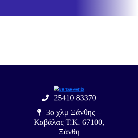
25410 83370
3ο χλμ Ξάνθης –
Καβάλας Τ.Κ. 67100,
Ξάνθη