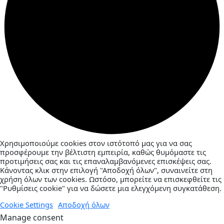
Χρησιμοποιούμε cookies στον ιστότοπό μας για να σας
προσφέρουμε την βέλτιστη εμπειρία, καθώς θυμόμαστε τις
προτιμήσεις σας και τις επαναλαμβανόμενες επισκέψεις σας.
Κάνοντας κλικ στην επιλογή "Αποδοχή όλων", συναινείτε στη
χρήση όλων των cookies. Ωστόσο, μπορείτε να επισκεφθείτε τις
"Ρυθμίσεις cookie" για να δώσετε μια ελεγχόμενη συγκατάθεση.
Cookie Settings
Αποδοχή όλων
Manage consent