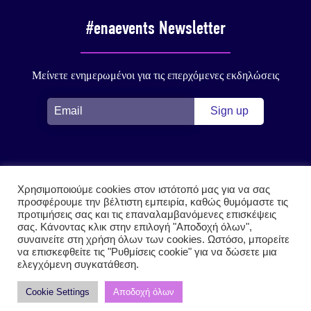
#enaevents Newsletter
Μείνετε ενημερωμένοι για τις επερχόμενες εκδηλώσεις
Χρησιμοποιούμε cookies στον ιστότοπό μας για να σας
Cookies
Πολιτική απορρήτου
Επικοινωνία
προσφέρουμε την βέλτιστη εμπειρία, καθώς θυμόμαστε τις
προτιμήσεις σας και τις επαναλαμβανόμενες επισκέψεις
σας. Κάνοντας κλικ στην επιλογή "Αποδοχή όλων",
συναινείτε στη χρήση όλων των cookies. Ωστόσο, μπορείτε
να επισκεφθείτε τις "Ρυθμίσεις cookie" για να δώσετε μια
ελεγχόμενη συγκατάθεση.
#enaevents by ena Σύμβουλοι Ανάπτυξης
Cookie Settings
Αποδοχή όλων
Κατασκευή Ιστοσελίδων
Lioncode Your IT People