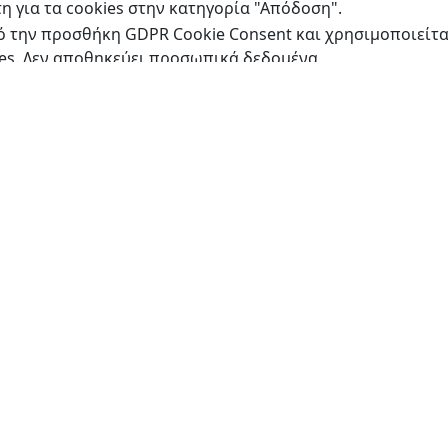
η για τα cookies στην κατηγορία "Απόδοση".
πό την προσθήκη GDPR Cookie Consent και χρησιμοποιείτα
ies. Δεν αποθηκεύει προσωπικά δεδομένα.
ων λειτουργιών, όπως η κοινή χρήση του περιεχομένου τ
των.
η και την ανάλυση των βασικών δεικτών απόδοσης του ι
η του τρόπου με τον οποίο οι επισκέπτες αλληλεπιδρούν 
πισκεπτών, το ποσοστό εγκατάλειψης, την πηγή επισκεψιμ
ν στους επισκέπτες σχετικές διαφημίσεις και καμπάνιες 
για την παροχή προσαρμοσμένων διαφημίσεων.