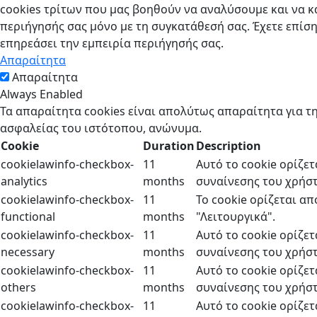
cookies τρίτων που μας βοηθούν να αναλύσουμε και να 
περιήγησής σας μόνο με τη συγκατάθεσή σας. Έχετε επίση
επηρεάσει την εμπειρία περιήγησής σας.
Απαραίτητα
Απαραίτητα
Always Enabled
Τα απαραίτητα cookies είναι απολύτως απαραίτητα για τη
ασφαλείας του ιστότοπου, ανώνυμα.
Cookie
Duration
Description
cookielawinfo-checkbox-
11
Αυτό το cookie ορίζε
analytics
months
συναίνεσης του χρήστη
cookielawinfo-checkbox-
11
Το cookie ορίζεται α
functional
months
"Λειτουργικά".
cookielawinfo-checkbox-
11
Αυτό το cookie ορίζε
necessary
months
συναίνεσης του χρήστ
cookielawinfo-checkbox-
11
Αυτό το cookie ορίζε
others
months
συναίνεσης του χρήστ
cookielawinfo-checkbox-
11
Αυτό το cookie ορίζε