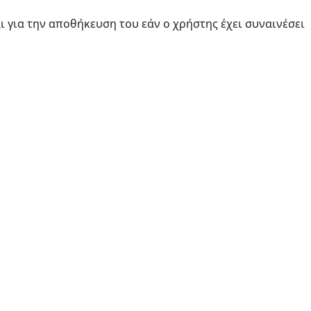
ι για την αποθήκευση του εάν ο χρήστης έχει συναινέσει
ου ιστότοπου σε πλατφόρμες μέσων κοινωνικής
στότοπου, γεγονός που βοηθά στην παροχή καλύτερης
με τον ιστότοπο. Αυτά τα cookie βοηθούν στην παροχή
ότητας κ.λπ.
μάρκετινγκ. Αυτά τα cookies παρακολουθούν τους