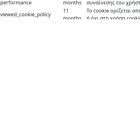
performance
months
συναίνεσης του χρήστ
11
Το cookie ορίζεται α
viewed_cookie_policy
months
ή όχι στη χρήση cook
Λειτουργικά
Λειτουργικά
Τα λειτουργικά cookies βοηθούν στην εκτέλεση ορισμέν
δικτύωσης, η συλλογή σχολίων και άλλες λειτουργίες τρί
Απόδοση
Απόδοση
Τα cookie απόδοσης χρησιμοποιούνται για την κατανόησ
εμπειρίας χρήστη για τους επισκέπτες.
Analytics
Analytics
Τα Analytics cookies χρησιμοποιούνται για την κατανόησ
πληροφοριών σχετικά με τις μετρήσεις, τον αριθμό των ε
Διαφημιστικά
Διαφημιστικά
Τα cookies διαφήμισης χρησιμοποιούνται για να παρέχου
επισκέπτες σε ιστότοπους και συλλέγουν πληροφορίες 