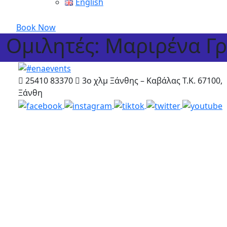
English
Book Now
Ομιλητές: Μαριρένα Γ
25410 83370
3ο χλμ Ξάνθης – Καβάλας Τ.Κ. 67100,
Ξάνθη