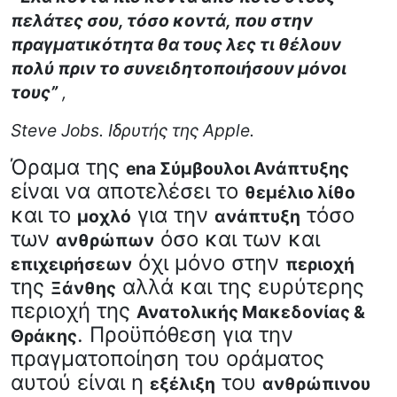
πελάτες σου, τ
όσο κοντά, που στην
πραγματικότητα θα τους λες τι θέλουν
πολύ πριν το συνειδητοποιήσουν μόνοι
τους”
,
Steve Jobs. Ιδρυτής της Apple.
Όραμα της
ena Σύμβουλοι Ανάπτυξης
είναι να αποτελέσει το
θεμέλιο λίθο
και το
για την
τόσο
μοχλό
ανάπτυξη
των
όσο και των και
ανθρώπων
όχι μόνο στην
επιχειρήσεων
περιοχή
της
αλλά και της ευρύτερης
Ξάνθης
περιοχή της
Ανατολικής Μακεδονίας &
. Προϋπόθεση για την
Θράκης
πραγματοποίηση του οράματος
αυτού είναι η
του
εξέλιξη
ανθρώπινου