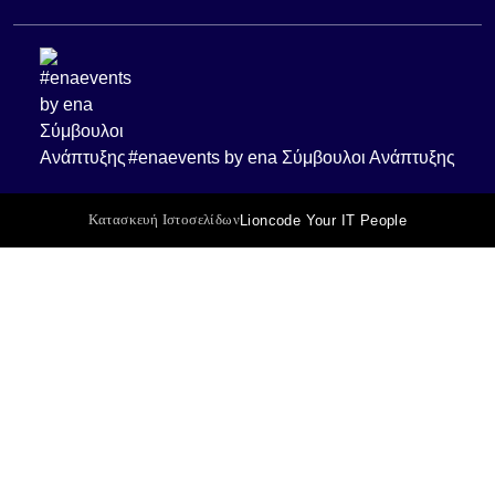
#enaevents by ena Σύμβουλοι Ανάπτυξης
Κατασκευή Ιστοσελίδων
Lioncode Your IT People